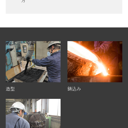
方
造型
鋳込み