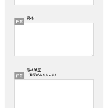
資格
任意
最終職歴
（職歴がある方のみ）
任意