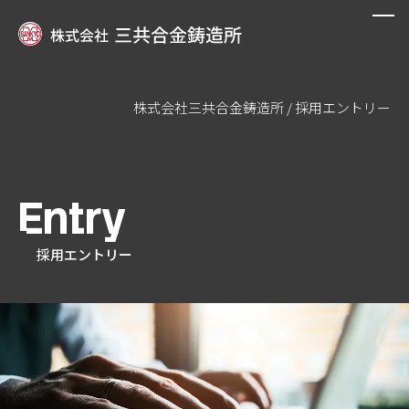
株式会社三共合金鋳造所
/
採用エントリー
私たちについて
設備紹介
Entry
製品事例
採用エントリー
オーダーメイド鋳造
会社案内